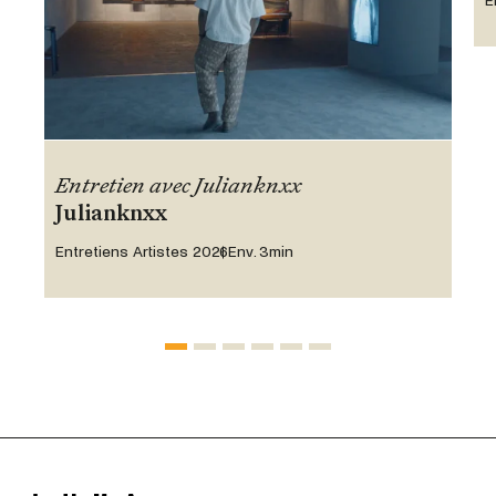
E
Entretien avec Julianknxx
Julianknxx
Entretiens Artistes 2026
Env. 3min