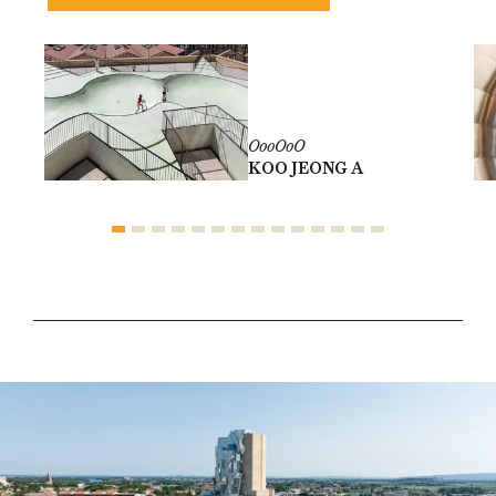
OooOoO
KOO JEONG A