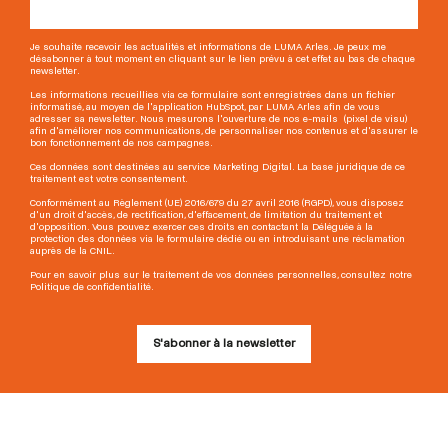
Je souhaite recevoir les actualités et informations de LUMA Arles. Je peux me
désabonner à tout moment en cliquant sur le lien prévu à cet effet au bas de chaque
newsletter.
Les informations recueillies via ce formulaire sont enregistrées dans un fichier
informatisé, au moyen de l'application HubSpot, par LUMA Arles afin de vous
adresser sa newsletter. Nous mesurons l'ouverture de nos e-mails (pixel de visu)
afin d'améliorer nos communications, de personnaliser nos contenus et d'assurer le
bon fonctionnement de nos campagnes.
Ces données sont destinées au service Marketing Digital. La base juridique de ce
traitement est votre consentement.
Conformément au Règlement (UE) 2016/679 du 27 avril 2016 (RGPD), vous disposez
d'un droit d'accès, de rectification, d'effacement, de limitation du traitement et
d'opposition. Vous pouvez exercer ces droits en contactant la Déléguée à la
protection des données via le formulaire dédié ou en introduisant une réclamation
auprès de la CNIL.
Pour en savoir plus sur le traitement de vos données personnelles, consultez notre
Politique de confidentialité.