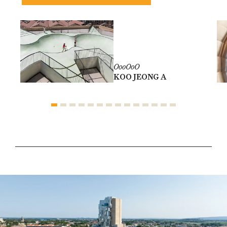
OooOoO
KOO JEONG A