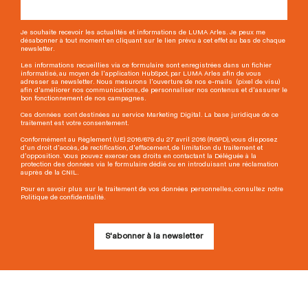
Je souhaite recevoir les actualités et informations de LUMA Arles. Je peux me
désabonner à tout moment en cliquant sur le lien prévu à cet effet au bas de chaque
newsletter.
Les informations recueillies via ce formulaire sont enregistrées dans un fichier
informatisé, au moyen de l'application HubSpot, par LUMA Arles afin de vous
adresser sa newsletter. Nous mesurons l'ouverture de nos e-mails (pixel de visu)
afin d'améliorer nos communications, de personnaliser nos contenus et d'assurer le
bon fonctionnement de nos campagnes.
Ces données sont destinées au service Marketing Digital. La base juridique de ce
traitement est votre consentement.
Conformément au Règlement (UE) 2016/679 du 27 avril 2016 (RGPD), vous disposez
d'un droit d'accès, de rectification, d'effacement, de limitation du traitement et
d'opposition. Vous pouvez exercer ces droits en contactant la Déléguée à la
protection des données via le formulaire dédié ou en introduisant une réclamation
auprès de la CNIL.
Pour en savoir plus sur le traitement de vos données personnelles, consultez notre
Politique de confidentialité.