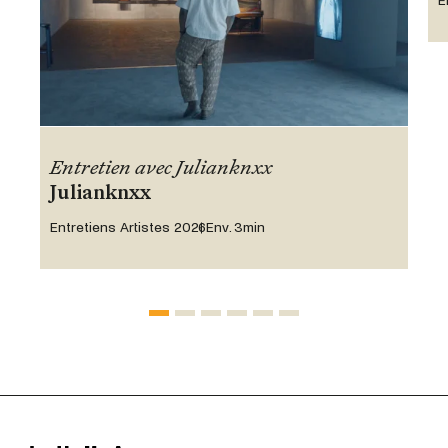
E
Entretien avec Julianknxx
Julianknxx
Entretiens Artistes 2026
Env. 3min