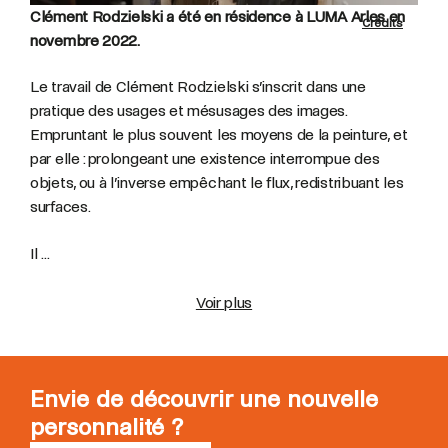
Clément Rodzielski a été en résidence à LUMA Arles en
Crédits
novembre 2022.
Le travail de Clément Rodzielski s’inscrit dans une
pratique des usages et mésusages des images.
Empruntant le plus souvent les moyens de la peinture, et
par elle : prolongeant une existence interrompue des
objets, ou à l’inverse empêchant le flux, redistribuant les
surfaces.
Il ...
Voir plus
Envie de découvrir une nouvelle
personnalité ?