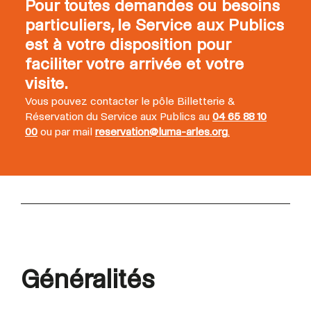
Pour toutes demandes ou besoins
particuliers, le Service aux Publics
est à votre disposition pour
faciliter votre arrivée et votre
visite.
Vous pouvez contacter le pôle Billetterie &
Réservation du Service aux Publics au
04 65 88 10
00
ou par mail
reservation@luma-arles.org
.
Généralités