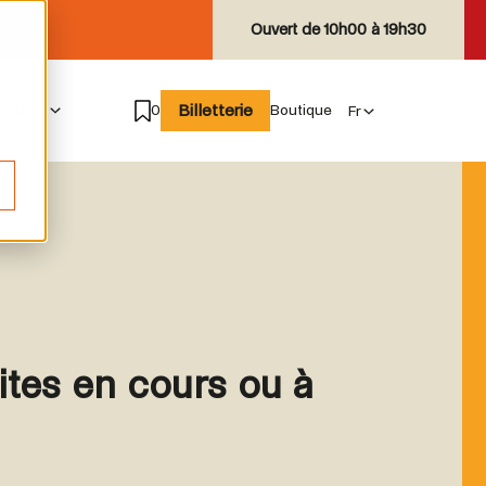
Ouvert de
10h00 à 19h30
Billetterie
e suis
0
Boutique
sites en cours ou à