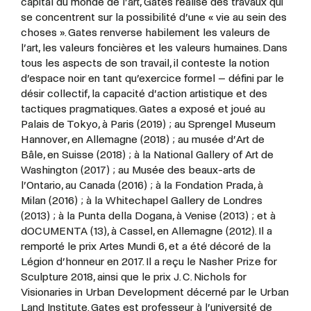
capital du monde de l’art, Gates réalise des travaux qui
se concentrent sur la possibilité d’une « vie au sein des
choses ». Gates renverse habilement les valeurs de
l’art, les valeurs foncières et les valeurs humaines. Dans
tous les aspects de son travail, il conteste la notion
d’espace noir en tant qu’exercice formel – défini par le
désir collectif, la capacité d’action artistique et des
tactiques pragmatiques. Gates a exposé et joué au
Palais de Tokyo, à Paris (2019) ; au Sprengel Museum
Hannover, en Allemagne (2018) ; au musée d’Art de
Bâle, en Suisse (2018) ; à la National Gallery of Art de
Washington (2017) ; au Musée des beaux-arts de
l’Ontario, au Canada (2016) ; à la Fondation Prada, à
Milan (2016) ; à la Whitechapel Gallery de Londres
(2013) ; à la Punta della Dogana, à Venise (2013) ; et à
dOCUMENTA (13), à Cassel, en Allemagne (2012). Il a
remporté le prix Artes Mundi 6, et a été décoré de la
Légion d’honneur en 2017. Il a reçu le Nasher Prize for
Sculpture 2018, ainsi que le prix J. C. Nichols for
Visionaries in Urban Development décerné par le Urban
Land Institute. Gates est professeur à l’université de