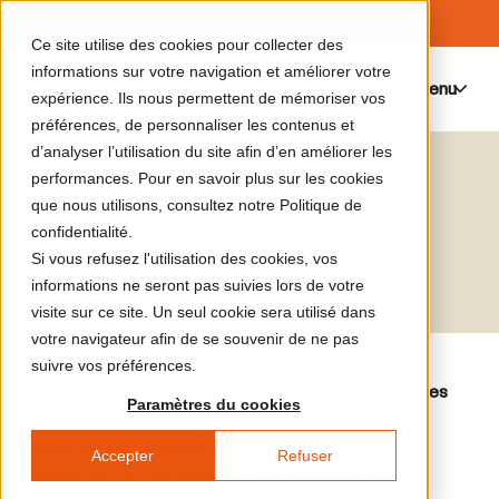
Ce site utilise des cookies pour collecter des
informations sur votre navigation et améliorer votre
Menu
0
expérience. Ils nous permettent de mémoriser vos
préférences, de personnaliser les contenus et
d’analyser l’utilisation du site afin d’en améliorer les
performances. Pour en savoir plus sur les cookies
Min | Mon
que nous utilisons, consultez notre Politique de
confidentialité.
Si vous refusez l'utilisation des cookies, vos
Theaster Gates
informations ne seront pas suivies lors de votre
visite sur ce site. Un seul cookie sera utilisé dans
votre navigateur afin de se souvenir de ne pas
suivre vos préférences.
Célèbre pour ses installations artistiques saisissantes
Paramètres du cookies
et ses œuvres conceptuelles qui remettent en
question les frontières entre la vie et l'art, Theaster
Accepter
Refuser
Gates est l'un des artistes les plus prolifiques