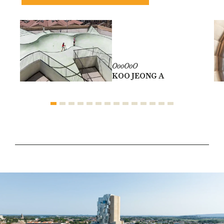
OooOoO
KOO JEONG A