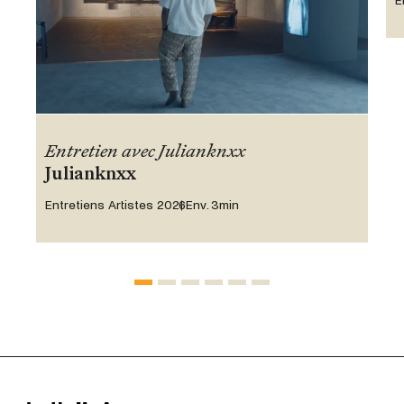
E
Entretien avec Julianknxx
Julianknxx
Entretiens Artistes 2026
Env. 3min