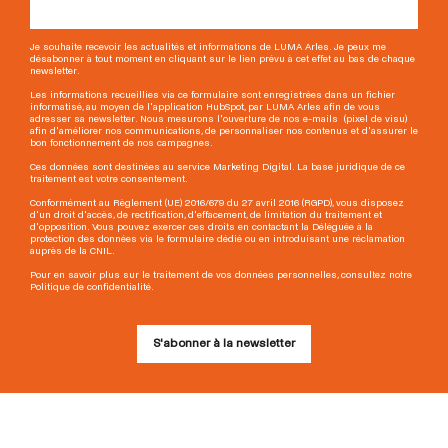
Je souhaite recevoir les actualités et informations de LUMA Arles. Je peux me
désabonner à tout moment en cliquant sur le lien prévu à cet effet au bas de chaque
newsletter.
Les informations recueillies via ce formulaire sont enregistrées dans un fichier
informatisé, au moyen de l'application HubSpot, par LUMA Arles afin de vous
adresser sa newsletter. Nous mesurons l'ouverture de nos e-mails (pixel de visu)
afin d'améliorer nos communications, de personnaliser nos contenus et d'assurer le
bon fonctionnement de nos campagnes.
Ces données sont destinées au service Marketing Digital. La base juridique de ce
traitement est votre consentement.
Conformément au Règlement (UE) 2016/679 du 27 avril 2016 (RGPD), vous disposez
d'un droit d'accès, de rectification, d'effacement, de limitation du traitement et
d'opposition. Vous pouvez exercer ces droits en contactant la Déléguée à la
protection des données via le formulaire dédié ou en introduisant une réclamation
auprès de la CNIL.
Pour en savoir plus sur le traitement de vos données personnelles, consultez notre
Politique de confidentialité.