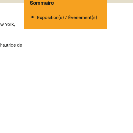
Sommaire
Exposition(s) / Événement(s)
ew York,
l’autrice
de