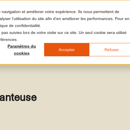
re navigation et améliorer votre expérience. Ils nous permettent de
yser l’utilisation du site afin d’en améliorer les performances. Pour en
ique de confidentialité.
et et le lieu
Votre visite
L'agenda
LUMA Médias
J
pas suivies lors de votre visite sur ce site. Un seul cookie sera utilisé
éférences.
Paramètres du
Accepter
Refuser
cookies
chanteuse