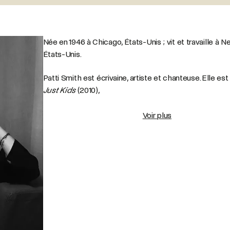
Née en 1946 à Chicago, États-Unis ; vit et travaille à N
États-Unis.
Patti
Smith
est
écrivaine,
artiste
et
chanteuse.
Elle
est
Just
Kids
(2010),
Voir plus