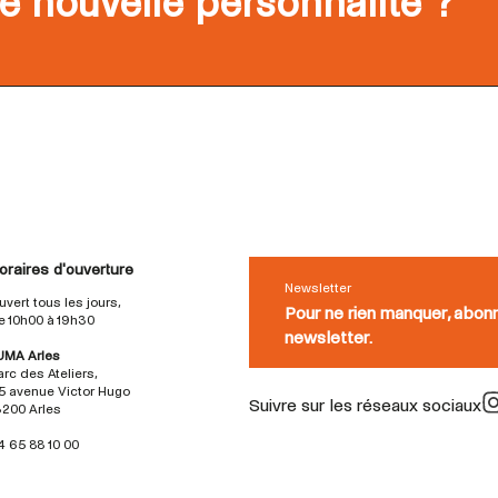
e nouvelle personnalité ?
oraires d'ouverture
Newsletter
uvert tous les jours,
Pour ne rien manquer, abon
e 10h00 à 19h30
newsletter.
UMA Arles
arc des Ateliers,
5 avenue Victor Hugo
Suivre sur les réseaux sociaux
3200 Arles
4 65 88 10 00