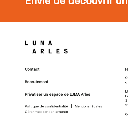
Envie de découvrir un
Contact
H
O
Recrutement
d
L
Privatiser un espace de LUMA Arles
P
3
1
Politique de confidentialité
Mentions légales
Gérer mes consentements
0