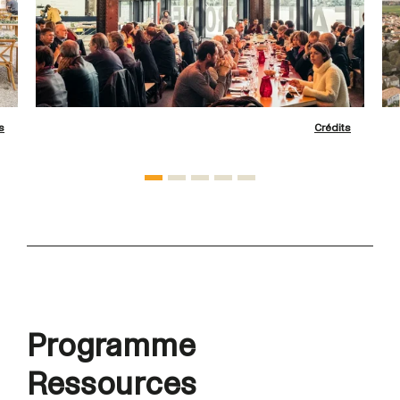
s
Crédits
Programme
Ressources