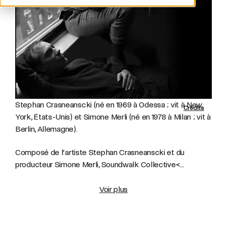
Stephan Crasneanscki (né en 1969 à Odessa ; vit à New
Crédits
York, États-Unis) et Simone Merli (né en 1978 à Milan ; vit à
Berlin, Allemagne).
Composé
de
l’artiste
Stephan
Crasneanscki
et
du
producteur
Simone
Merli,
Soundwalk
Collective<...
Voir plus