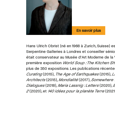
En savoir plus
Hans Ulrich Obrist (né en 1968 à Zurich, Suisse) es
Serpentine Galleries à Londres et conseiller sénio
était conservateur au Musée d’Art Moderne de la V
première exposition
World Soup : The Kitchen S
plus de 350 expositions.
Les publications récent
Curating
(2015),
The Age of Earthquakes
(2015),
L
Architects
(2015),
Mondialité
(2017),
Somewhere T
Dialogues
(2018),
Maria Lassnig : Letters
(2020),
E
2
(2020), et
140 idées pour la planète Terre
(2021