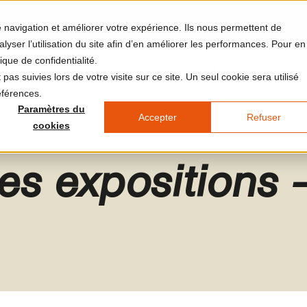
re navigation et améliorer votre expérience. Ils nous permettent de
yser l’utilisation du site afin d’en améliorer les performances. Pour en
ique de confidentialité.
et et le lieu
Votre visite
L'agenda
LUMA Médias
J
pas suivies lors de votre visite sur ce site. Un seul cookie sera utilisé
éférences.
Paramètres du
Accepter
Refuser
cookies
s expositions -