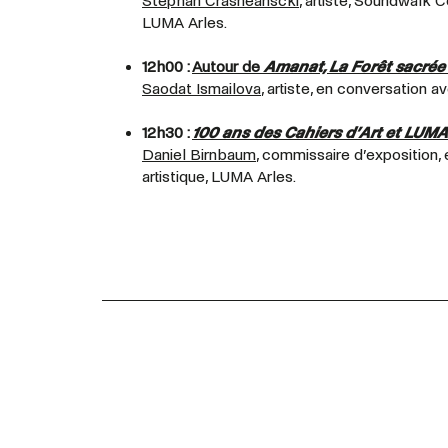
Stephan Crasneanscki
, artiste, Soundwalk C
LUMA Arles.
12h00 :
Autour de
Amanat, La Forêt sacrée
Saodat Ismailova
, artiste, en conversation a
12h30 :
100 ans des Cahiers d’Art et LUMA
Daniel Birnbaum
, commissaire d’exposition,
artistique, LUMA Arles.