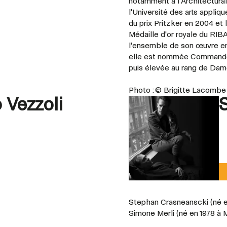
notamment à l'Architectural 
l'Université des arts appliq
du prix Pritzker en 2004 et l
Médaille d'or royale du RIBA
l'ensemble de son œuvre en 2
elle est nommée Commandeur
puis élevée au rang de Dame
Photo : © Brigitte Lacombe
 Vezzoli
Stephan Crasneanscki (né en
Simone Merli (né en 1978 à Mi