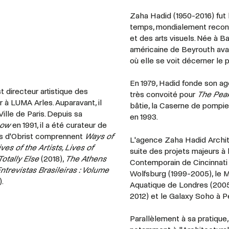
Zaha Hadid (1950-2016) fut 
temps, mondialement reconnue
et des arts visuels. Née à B
américaine de Beyrouth avan
où elle se voit décerner le 
En 1979, Hadid fonde son ag
t directeur artistique des
très convoité pour
The Pea
r à LUMA Arles. Auparavant, il
bâtie, la Caserne de pompie
ille de Paris. Depuis sa
en 1993.
how
en 1991, il a été curateur de
es d'Obrist comprennent
Ways of
L'agence Zaha Hadid Archite
ives of the Artists, Lives of
suite des projets majeurs à l
otally Else
(2018),
The Athens
Contemporain de Cincinnati
ntrevistas Brasileiras : Volume
Wolfsburg (1999-2005), le 
).
Aquatique de Londres (2005
2012) et le Galaxy Soho à P
Parallèlement à sa pratique,