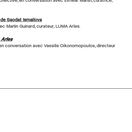
ollective, en conversation avec Eimear Martin, curatrice,
de Saodat Ismailova
vec Martin Guinard, curateur, LUMA Arles.
 Arles
 en conversation avec Vassilis Oikonomopoulos, directeur