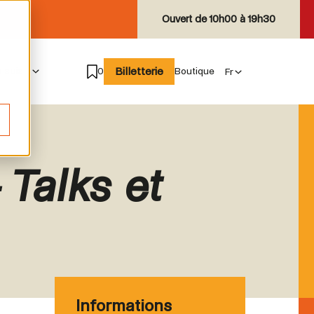
Ouvert de
10h00 à 19h30
Billetterie
e suis
0
Boutique
 Talks et
Informations