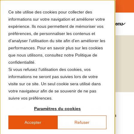
Ce site utilise des cookies pour collecter des
informations sur votre navigation et améliorer votre
Menu
0
expérience. Ils nous permettent de mémoriser vos
préférences, de personnaliser les contenus et
d’analyser l’utilisation du site afin d’en améliorer les
performances. Pour en savoir plus sur les cookies
PRINT
que nous utilisons, consultez notre Politique de
confidentialité.
Si vous refusez l'utilisation des cookies, vos
informations ne seront pas suivies lors de votre
Restaurant
|
Expositions
|
Musique
visite sur ce site. Un seul cookie sera utilisé dans
votre navigateur afin de se souvenir de ne pas
Programme invité
suivre vos préférences.
En juillet, LUMA Arles accueille PRINT au Parc des
Paramètres du cookies
Ateliers, activant la partie Est du campus comme un
Accepter
Refuser
espace d’expérimentation où se rencontrent
gastronomie, musique et création visuelle. Conçu