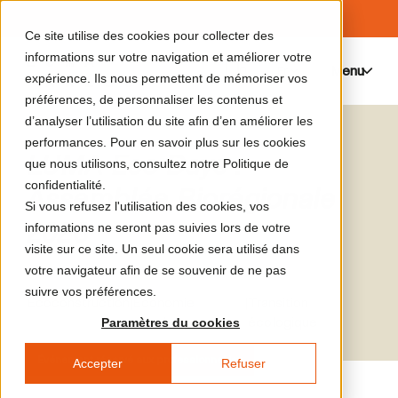
Ce site utilise des cookies pour collecter des
informations sur votre navigation et améliorer votre
Menu
0
expérience. Ils nous permettent de mémoriser vos
préférences, de personnaliser les contenus et
d’analyser l’utilisation du site afin d’en améliorer les
performances. Pour en savoir plus sur les cookies
LUMA Eco Days :
que nous utilisons, consultez notre Politique de
confidentialité.
Assemblée Biorégionale
Si vous refusez l'utilisation des cookies, vos
2026
informations ne seront pas suivies lors de votre
visite sur ce site. Un seul cookie sera utilisé dans
votre navigateur afin de se souvenir de ne pas
suivre vos préférences.
Écoconstruction
|
Économie
|
Transition
circulaire
écologique
Paramètres du cookies
Événement réservé aux professionnel·les
Accepter
Refuser