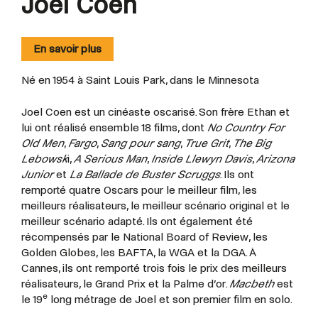
Joel Coen
En savoir plus
Né en 1954 à Saint Louis Park, dans le Minnesota
Joel Coen est un cinéaste oscarisé. Son frère Ethan et
lui ont réalisé ensemble 18 films, dont
No Country For
Old Men
,
Fargo
,
Sang pour sang
,
True Grit
,
The Big
Lebowsk
i,
A Serious Man
,
Inside Llewyn Davis
,
Arizona
Junior
et
La Ballade de Buster Scruggs
. Ils ont
remporté quatre Oscars pour le meilleur film, les
meilleurs réalisateurs, le meilleur scénario original et le
meilleur scénario adapté. Ils ont également été
récompensés par le National Board of Review, les
Golden Globes, les BAFTA, la WGA et la DGA. À
Cannes, ils ont remporté trois fois le prix des meilleurs
réalisateurs, le Grand Prix et la Palme d’or.
Macbeth
est
e
le 19
long métrage de Joel et son premier film en solo.