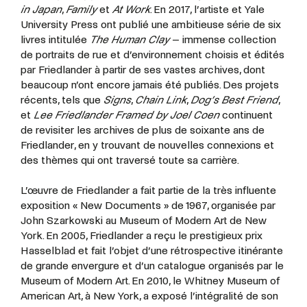
in Japan
,
Family
et
At Work
. En 2017, l’artiste et Yale
University Press ont publié une ambitieuse série de six
livres intitulée
The Human Clay
– immense collection
de portraits de rue et d’environnement choisis et édités
par Friedlander à partir de ses vastes archives, dont
beaucoup n’ont encore jamais été publiés. Des projets
récents, tels que
Signs
,
Chain Link
,
Dog’s Best Friend
,
et
Lee Friedlander Framed by Joel Coen
continuent
de revisiter les archives de plus de soixante ans de
Friedlander, en y trouvant de nouvelles connexions et
des thèmes qui ont traversé toute sa carrière.
L’œuvre de Friedlander a fait partie de la très influente
exposition « New Documents » de 1967, organisée par
John Szarkowski au Museum of Modern Art de New
York. En 2005, Friedlander a reçu le prestigieux prix
Hasselblad et fait l’objet d’une rétrospective itinérante
de grande envergure et d’un catalogue organisés par le
Museum of Modern Art. En 2010, le Whitney Museum of
American Art, à New York, a exposé l’intégralité de son