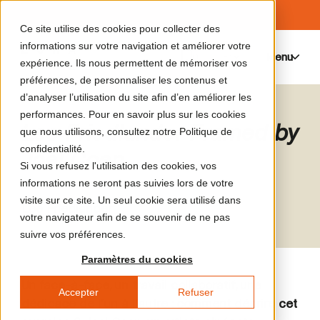
Ce site utilise des cookies pour collecter des
informations sur votre navigation et améliorer votre
Menu
0
expérience. Ils nous permettent de mémoriser vos
préférences, de personnaliser les contenus et
d’analyser l’utilisation du site afin d’en améliorer les
performances. Pour en savoir plus sur les cookies
Lee Friedlander Framed by
que nous utilisons, consultez notre Politique de
confidentialité.
Joel Coen
Si vous refusez l'utilisation des cookies, vos
informations ne seront pas suivies lors de votre
visite sur ce site. Un seul cookie sera utilisé dans
Lee Friedlander
Photographie
votre navigateur afin de se souvenir de ne pas
suivre vos préférences.
Paramètres du cookies
Un face-à-face, un travail collaboratif, une
Accepter
Refuser
dédicace de l’un à l’autre : comment décrire cet