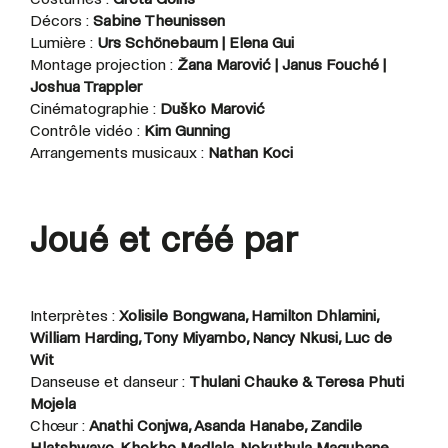
Décors :
Sabine Theunissen
Lumière :
Urs Schönebaum | Elena Gui
Montage projection :
Žana Marović | Janus Fouché |
Joshua Trappler
Cinématographie :
Duško Marović
Contrôle vidéo :
Kim Gunning
Arrangements musicaux :
Nathan Koci
Joué et créé par
Interprètes :
Xolisile Bongwana, Hamilton Dhlamini,
William Harding, Tony Miyambo, Nancy Nkusi, Luc de
Wit
Danseuse et danseur :
Thulani Chauke & Teresa Phuti
Mojela
Chœur :
Anathi Conjwa, Asanda Hanabe, Zandile
Hlatshwayo, Khokho Madlala, Nokuthula Magubane,