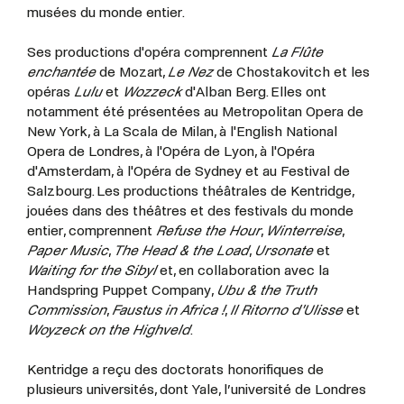
musées du monde entier.
Ses productions d'opéra comprennent
La Flûte
enchantée
de Mozart,
Le Nez
de Chostakovitch et les
opéras
Lulu
et
Wozzeck
d'Alban Berg. Elles ont
notamment été présentées au Metropolitan Opera de
New York, à La Scala de Milan, à l'English National
Opera de Londres, à l'Opéra de Lyon, à l'Opéra
d'Amsterdam, à l'Opéra de Sydney et au Festival de
Salzbourg. Les productions théâtrales de Kentridge,
jouées dans des théâtres et des festivals du monde
entier, comprennent
Refuse the Hour
,
Winterreise
,
Paper Music
,
The Head & the Load
,
Ursonate
et
Waiting for the Sibyl
et, en collaboration avec la
Handspring Puppet Company,
Ubu & the Truth
Commission
,
Faustus in Africa !
,
Il Ritorno d'Ulisse
et
Woyzeck on the Highveld
.
Kentridge a reçu des doctorats honorifiques de
plusieurs universités, dont Yale, l’université de Londres