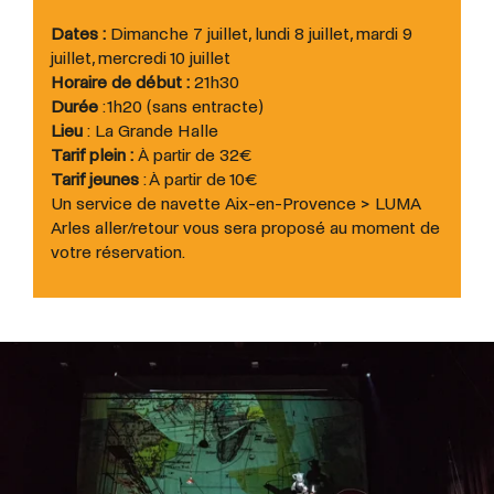
Dates :
Dimanche 7 juillet, lundi 8 juillet, mardi 9
juillet, mercredi 10 juillet
Horaire de début :
21h30
Durée
: 1h20 (sans entracte)
Lieu
: La Grande Halle
Tarif plein :
À partir de 32€
Tarif jeunes
: À partir de 10€
Un service de navette Aix-en-Provence > LUMA
Arles aller/retour vous sera proposé au moment de
votre réservation.