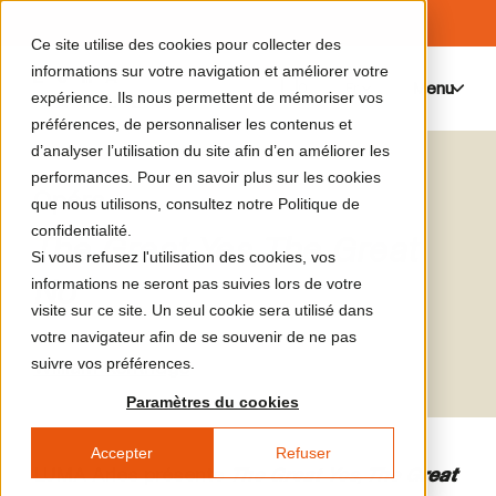
Ce site utilise des cookies pour collecter des
informations sur votre navigation et améliorer votre
Menu
0
expérience. Ils nous permettent de mémoriser vos
préférences, de personnaliser les contenus et
d’analyser l’utilisation du site afin d’en améliorer les
performances. Pour en savoir plus sur les cookies
Opéra
que nous utilisons, consultez notre Politique de
confidentialité.
The Great Yes, The Great
Si vous refusez l'utilisation des cookies, vos
No
informations ne seront pas suivies lors de votre
visite sur ce site. Un seul cookie sera utilisé dans
votre navigateur afin de se souvenir de ne pas
suivre vos préférences.
William Kentridge
Paramètres du cookies
Accepter
Refuser
LUMA Arles présente
The Great Yes, The Great