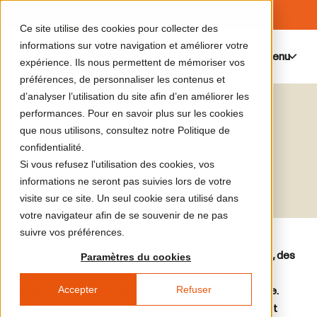
Ce site utilise des cookies pour collecter des
informations sur votre navigation et améliorer votre
Menu
0
expérience. Ils nous permettent de mémoriser vos
préférences, de personnaliser les contenus et
d’analyser l’utilisation du site afin d’en améliorer les
performances. Pour en savoir plus sur les cookies
Offprint Arles
que nous utilisons, consultez notre Politique de
confidentialité.
Si vous refusez l'utilisation des cookies, vos
informations ne seront pas suivies lors de votre
Publications
|
Ateliers
|
Présentations
visite sur ce site. Un seul cookie sera utilisé dans
votre navigateur afin de se souvenir de ne pas
suivre vos préférences.
Offprint réunit des maisons d’édition indépendantes, des
Paramètres du cookies
designers, des artistes et des éditeur·rices dont le
Accepter
Refuser
travail redéfinit le champ de l’édition contemporaine.
Dédié aux pratiques d’impression expérimentales et