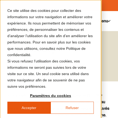
Ce site utilise des cookies pour collecter des
informations sur votre navigation et améliorer votre
Menu
0
expérience. Ils nous permettent de mémoriser vos
préférences, de personnaliser les contenus et
d’analyser l’utilisation du site afin d’en améliorer les
performances. Pour en savoir plus sur les cookies
The Last Day
que nous utilisons, consultez notre Politique de
confidentialité.
Si vous refusez l'utilisation des cookies, vos
Rachel Rose
informations ne seront pas suivies lors de votre
Cinéma
|
Installation vidéo
visite sur ce site. Un seul cookie sera utilisé dans
votre navigateur afin de se souvenir de ne pas
suivre vos préférences.
Composé de plusieurs milliers d’images, le film
The
Paramètres du cookies
Last Day
(2023) de Rachel Rose est une réponse au
Accepter
Refuser
sentiment intuitif de la perte et à la perplexité éprouvés
par la fille de l’artiste à la suite de la mort d’un proche.