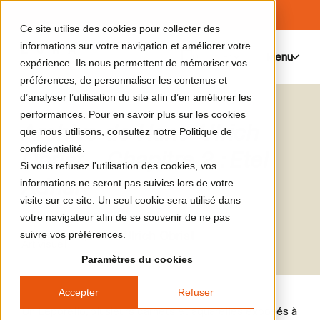
Ce site utilise des cookies pour collecter des
informations sur votre navigation et améliorer votre
Menu
0
expérience. Ils nous permettent de mémoriser vos
préférences, de personnaliser les contenus et
d’analyser l’utilisation du site afin d’en améliorer les
performances. Pour en savoir plus sur les cookies
Archive de Hans-Ulrich
que nous utilisons, consultez notre Politique de
confidentialité.
Obrist - Chapitre 2 : Etel
Si vous refusez l'utilisation des cookies, vos
Adnan
informations ne seront pas suivies lors de votre
visite sur ce site. Un seul cookie sera utilisé dans
votre navigateur afin de se souvenir de ne pas
suivre vos préférences.
Etel Adnan,
Hans Ulrich Obrist
Art visuel
Paramètres du cookies
Accepter
Refuser
Un Leporello, plusieurs carnets et aquarelles exposés à