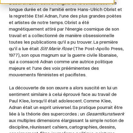
Dubaï en 2007 sont à l’origine de la collaboration de
longue durée et de l’amitié entre Hans-Ulrich Obrist et
la regrettée Etel Adnan, l’une des plus grandes poètes
et artistes de notre temps. Obrist a été
magnétiquement attiré par l’énergie cosmique de son
travail et a collectionné de manière obsessionnelle
toutes les publications qu’il a pu trouver. La première
qu’il a lue était
Sitt Marie Rose
(The Post-Apollo Press,
1977), son opus magnum sur la guerre civile libanaise,
qui a consacré Adnan comme une autrice politique
majeure et l’une des voix prééminentes des
mouvements féministes et pacifistes.
La découverte de son œuvre a alors suscité en lui un
sentiment similaire à celui éprouvé face au travail de
Paul Klee, lorsqu’il était adolescent. Comme Klee,
Adnan était un esprit universel. Sa pratique pourrait être
liée à la théorie des supercordes ; un
Gesamtkunstwerk
aux multiples dimensions élargissant la simple notion de
discipline, réunissant cahiers, cartographies, dessins,