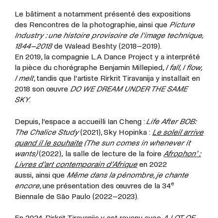
Le bâtiment a notamment présenté des expositions
des Rencontres de la photographie, ainsi que
Picture
Industry : une histoire provisoire de l’image technique,
1844–2018
de Walead Beshty (2018–2019).
En 2019, la compagnie L.A Dance Project y a interprété
la pièce du chorégraphe Benjamin Millepied,
I fall, I flow,
I melt
, tandis que l’artiste Rirkrit Tiravanija y installait en
2018 son œuvre
DO WE DREAM UNDER THE SAME
SKY
.
Depuis, l’espace a accueilli Ian Cheng :
Life After BOB:
The Chalice Study
(2021), Sky Hopinka :
Le soleil arrive
quand il le souhaite
(The sun comes in whenever it
wants)
(2022), la salle de lecture de la foire
Afrophon' :
Livres d'art contemporain d'Afrique
en 2022
aussi, ainsi que
Même dans la pénombre, je chante
e
encore
, une présentation des œuvres de la 34
Biennale de São Paulo (2022–2023).
En 2024, Rirkrit Tiravanija y est revenu avec
A LOT OF