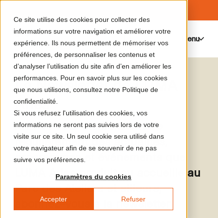
Ce site utilise des cookies pour collecter des
informations sur votre navigation et améliorer votre
Menu
0
expérience. Ils nous permettent de mémoriser vos
préférences, de personnaliser les contenus et
d’analyser l’utilisation du site afin d’en améliorer les
performances. Pour en savoir plus sur les cookies
La Newsletter de LUMA
que nous utilisons, consultez notre Politique de
Arles
confidentialité.
Si vous refusez l'utilisation des cookies, vos
Afin de vous tenir informé•e
informations ne seront pas suivies lors de votre
visite sur ce site. Un seul cookie sera utilisé dans
régulièrement des actualités,
votre navigateur afin de se souvenir de ne pas
programmes et événements que
suivre vos préférences.
LUMA Arles produit ou accueille au
Paramètres du cookies
Parc des Ateliers et ailleurs,
Accepter
Refuser
abonnez-vous à la newsletter.