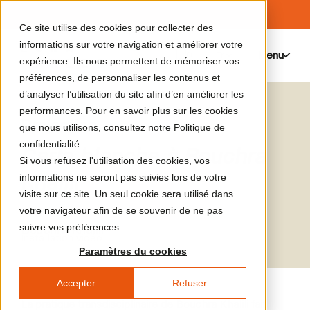
Ce site utilise des cookies pour collecter des
informations sur votre navigation et améliorer votre
Menu
0
expérience. Ils nous permettent de mémoriser vos
préférences, de personnaliser les contenus et
d’analyser l’utilisation du site afin d’en améliorer les
performances. Pour en savoir plus sur les cookies
Projection
que nous utilisons, consultez notre Politique de
confidentialité.
Carte blanche à Bouchra
Si vous refusez l'utilisation des cookies, vos
Khalili
informations ne seront pas suivies lors de votre
visite sur ce site. Un seul cookie sera utilisé dans
votre navigateur afin de se souvenir de ne pas
suivre vos préférences.
Bouchra Khalili
Installation vidéo
Paramètres du cookies
Accepter
Refuser
La pratique transdisciplinaire de Bouchra Khalili fait