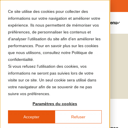
Ce site utilise des cookies pour collecter des
informations sur votre navigation et améliorer votre
Menu
0
expérience. Ils nous permettent de mémoriser vos
préférences, de personnaliser les contenus et
d’analyser l’utilisation du site afin d’en améliorer les
performances. Pour en savoir plus sur les cookies
Réalités de la science-
que nous utilisons, consultez notre Politique de
confidentialité.
fiction III
Si vous refusez l'utilisation des cookies, vos
informations ne seront pas suivies lors de votre
visite sur ce site. Un seul cookie sera utilisé dans
Symposium
votre navigateur afin de se souvenir de ne pas
suivre vos préférences.
Paramètres du cookies
Quand est-ce que la science-fiction devient réelle
Accepter
Refuser
? Comment les artistes travaillent avec et sur