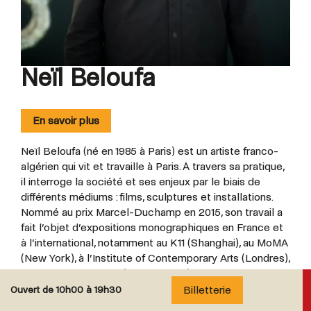
Neïl Beloufa
En savoir plus
Neïl Beloufa (né en 1985 à Paris) est un artiste franco-
algérien qui vit et travaille à Paris. À travers sa pratique,
il interroge la société et ses enjeux par le biais de
différents médiums : films, sculptures et installations.
Nommé au prix Marcel-Duchamp en 2015, son travail a
fait l’objet d’expositions monographiques en France et
à l’international, notamment au K11 (Shanghai), au MoMA
(New York), à l’Institute of Contemporary Arts (Londres),
au Hammer Museum (Los Angeles), au Palais de Tokyo
(Paris), au Pirelli HangarBicocca (Milan), et à Secession
Billetterie
Ouvert de
10h00 à 19h30
(Vienne). Il a pris part à la Biennale d'art contemporain de