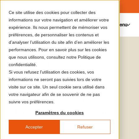
Ce site utilise des cookies pour collecter des
informations sur votre navigation et améliorer votre
Menu
0
expérience. Ils nous permettent de mémoriser vos
préférences, de personnaliser les contenus et
d’analyser l’utilisation du site afin d’en améliorer les
Le catalogue de médias
Patricia Murrieta-Flores
performances. Pour en savoir plus sur les cookies
que nous utilisons, consultez notre Politique de
Dévoiler les archives
confidentialité.
Si vous refusez l'utilisation des cookies, vos
coloniales grâce à
informations ne seront pas suivies lors de votre
l'intelligence artificielle
visite sur ce site. Un seul cookie sera utilisé dans
votre navigateur afin de se souvenir de ne pas
avec Patricia Murrieta-
suivre vos préférences.
Flores et Salma Mochtari
Paramètres du cookies
Accepter
Refuser