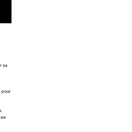
r sa
e pour
A
tes