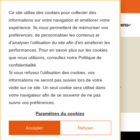
Ce site utilise des cookies pour collecter des
informations sur votre navigation et améliorer votre
Menu
0
expérience. Ils nous permettent de mémoriser vos
préférences, de personnaliser les contenus et
d’analyser l’utilisation du site afin d’en améliorer les
Le catalogue de médias
Federico Campagna
performances. Pour en savoir plus sur les cookies
que nous utilisons, consultez notre Politique de
Federico Campagna en
confidentialité.
Si vous refusez l'utilisation des cookies, vos
résidence à Arles
informations ne seront pas suivies lors de votre
"Que peut-on faire quand il n'y a rien à faire, qu'on ne
visite sur ce site. Un seul cookie sera utilisé dans
peut pas changer son présent ?"
votre navigateur afin de se souvenir de ne pas
suivre vos préférences.
Paramètres du cookies
Accepter
Refuser