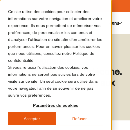
Ce site utilise des cookies pour collecter des
informations sur votre navigation et améliorer votre
Menu
0
expérience. Ils nous permettent de mémoriser vos
préférences, de personnaliser les contenus et
d’analyser l’utilisation du site afin d’en améliorer les
Le catalogue de médias
Philippe Verdol
performances. Pour en savoir plus sur les cookies
que nous utilisons, consultez notre Politique de
Les Résonances
confidentialité.
Si vous refusez l'utilisation des cookies, vos
historiques du chlordécone.
informations ne seront pas suivies lors de votre
Le Cas d’un pesticide aux
visite sur ce site. Un seul cookie sera utilisé dans
votre navigateur afin de se souvenir de ne pas
Antilles
suivre vos préférences.
Paramètres du cookies
Accepter
Refuser