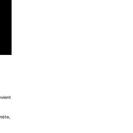
evient
nète,