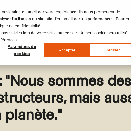
re navigation et améliorer votre expérience. Ils nous permettent de
yser l’utilisation du site afin d’en améliorer les performances. Pour en
ique de confidentialité.
et et le lieu
Votre visite
L'agenda
LUMA Médias
J
pas suivies lors de votre visite sur ce site. Un seul cookie sera utilisé
éférences.
Paramètres du
Accepter
Refuser
cookies
: "Nous sommes des 
structeurs, mais aus
a planète."