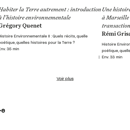
Habiter la Terre autrement : introduction
Une histoir
à l’histoire environnementale
à Marseille
Grégory Quenet
transaction
Rémi Gris
Histoire Environnementale II : Quels récits, quelle
poétique, quelles histoires pour la Terre ?
Histoire Environ
Env. 35 min
poétique, quell
Env. 33 min
Voir plus
·e