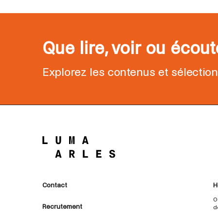
Que lire, voir ou écou
Explorez les contenus et sélectio
Contact
H
O
Recrutement
d