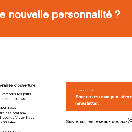
e nouvelle personnalité ?
oraires d'ouverture
Newsletter
uvert tous les jours,
Pour ne rien manquer, abon
e 10h00 à 19h30
newsletter.
UMA Arles
arc des Ateliers,
5 avenue Victor Hugo
Suivre sur les réseaux sociaux
3200 Arles
4 65 88 10 00