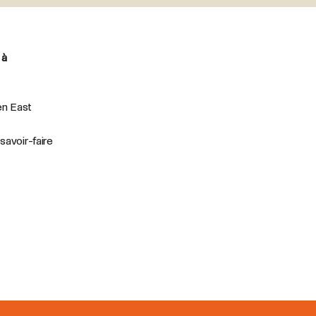
 à
en East
savoir-faire