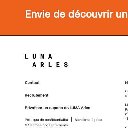
Envie de découvrir un
Contact
H
O
Recrutement
d
L
Privatiser un espace de LUMA Arles
P
3
1
Politique de confidentialité
Mentions légales
Gérer mes consentements
0