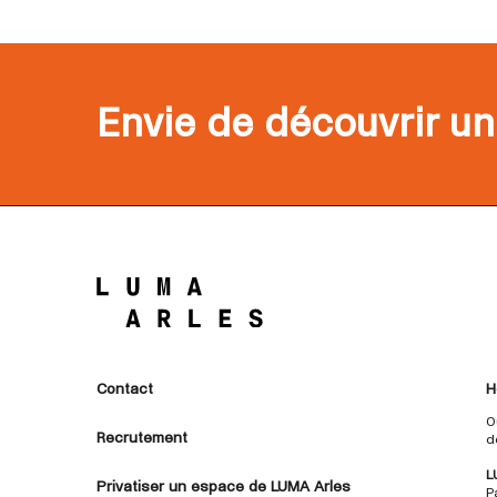
Envie de découvrir un
Contact
H
O
Recrutement
d
L
Privatiser un espace de LUMA Arles
P