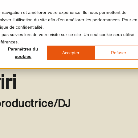
re navigation et améliorer votre expérience. Ils nous permettent de
yser l’utilisation du site afin d’en améliorer les performances. Pour en
ique de confidentialité.
et et le lieu
Votre visite
L'agenda
LUMA Médias
J
pas suivies lors de votre visite sur ce site. Un seul cookie sera utilisé
éférences.
Paramètres du
Accepter
Refuser
cookies
iri
 productrice/DJ