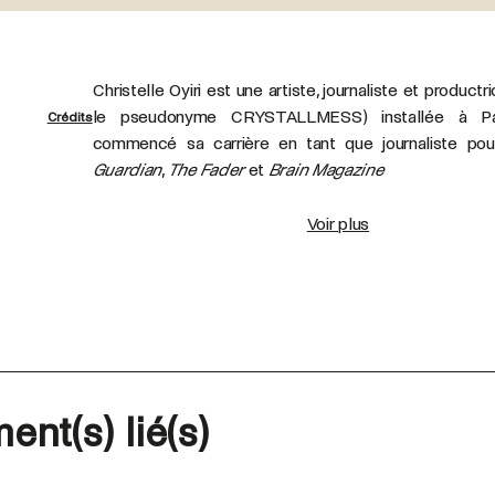
Christelle Oyiri est une artiste, journaliste et product
le pseudonyme CRYSTALLMESS) installée à Par
Crédits
commencé sa carrière en tant que journaliste po
Guardian
,
The Fader
et
Brain Magazine
Voir plus
ent(s) lié(s)