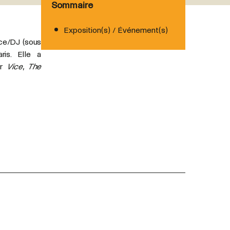
Sommaire
Exposition(s) / Événement(s)
rice/DJ (sous
is. Elle a
ur
Vice
,
The