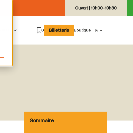
Ouvert |
10h00-19h30
Billetterie
e suis
0
Boutique
Sommaire