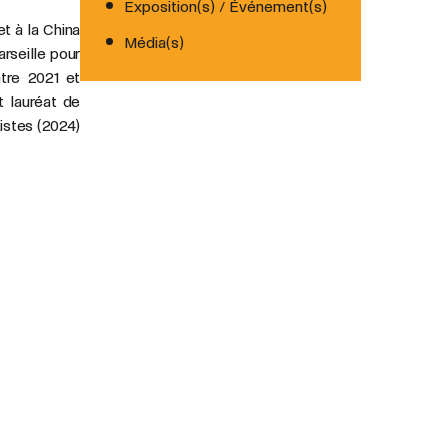
Exposition(s) / Événement(s)
et à la China
Média(s)
arseille pour
tre 2021 et
st lauréat de
istes (2024)