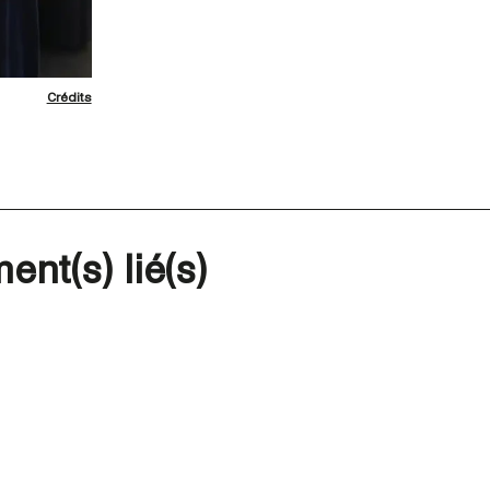
Crédits
ent(s) lié(s)