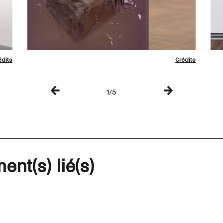
édits
Crédits
1/5
ent(s) lié(s)