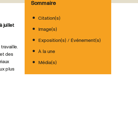
Sommaire
Citation(s)
 juillet
Image(s)
Exposition(s) / Événement(s)
travaille.
À la une
 et des
riaux
Média(s)
ux plus