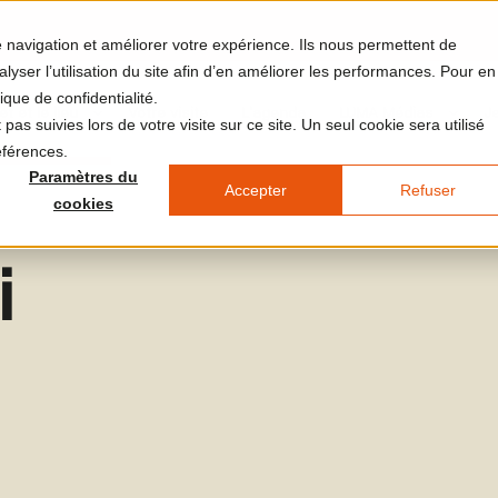
re navigation et améliorer votre expérience. Ils nous permettent de
yser l’utilisation du site afin d’en améliorer les performances. Pour en
ique de confidentialité.
et et le lieu
Votre visite
L'agenda
LUMA Médias
J
pas suivies lors de votre visite sur ce site. Un seul cookie sera utilisé
éférences.
Paramètres du
Accepter
Refuser
cookies
i