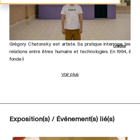
Grégory Chatonsky est artiste. Sa pratique interroge les
Crédits
relations entre êtres humains et technologies. En 1994, il
fonde
i
Voir plus
Exposition(s) / Événement(s) lié(s)