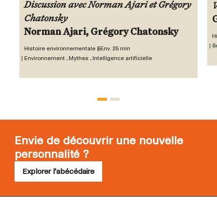
Discussion avec Norman Ajari et Grégory
V
Chatonsky
Norman Ajari, Grégory Chatonsky
H
S
Histoire environnementale 5
Env. 25 min
Environnement , Mythes , Intelligence artificielle
Envie de découvrir une nouvelle
personnalité ?
Explorer l'abécédaire