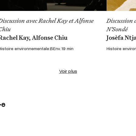
Discussion avec Rachel Kay et Alfonse
Discussion 
Chiu
N'Sondé
Rachel Kay, Alfonse Chiu
Josèfa Ntj
Histoire environnementale 5
Env. 19 min
Histoire envir
Voir plus
·e