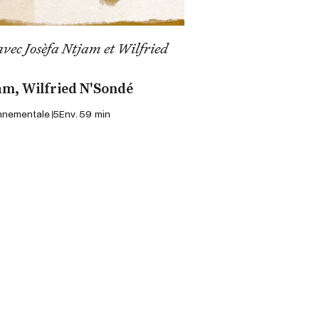
avec Josèfa Ntjam et Wilfried
am, Wilfried N'Sondé
onnementale 5
Env. 59 min