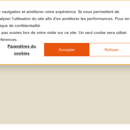
re navigation et améliorer votre expérience. Ils nous permettent de
yser l’utilisation du site afin d’en améliorer les performances. Pour en
ique de confidentialité.
et et le lieu
Votre visite
L'agenda
LUMA Médias
J
pas suivies lors de votre visite sur ce site. Un seul cookie sera utilisé
éférences.
Paramètres du
Accepter
Refuser
cookies