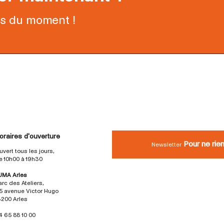
ns du moment !
oraires d'ouverture
Pour ne rie
Newsletter
uvert tous les jours,
e 10h00 à 19h30
UMA Arles
arc des Ateliers,
5 avenue Victor Hugo
3200 Arles
4 65 88 10 00