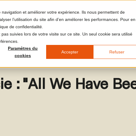
re navigation et améliorer votre expérience. Ils nous permettent de
yser l’utilisation du site afin d’en améliorer les performances. Pour en
ique de confidentialité.
et et le lieu
Votre visite
L'agenda
LUMA Médias
J
pas suivies lors de votre visite sur ce site. Un seul cookie sera utilisé
éférences.
Paramètres du
Accepter
Refuser
cookies
ie : "All We Have Be