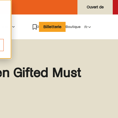
Ouvert de
Billetterie
e suis
0
Boutique
en Gifted Must