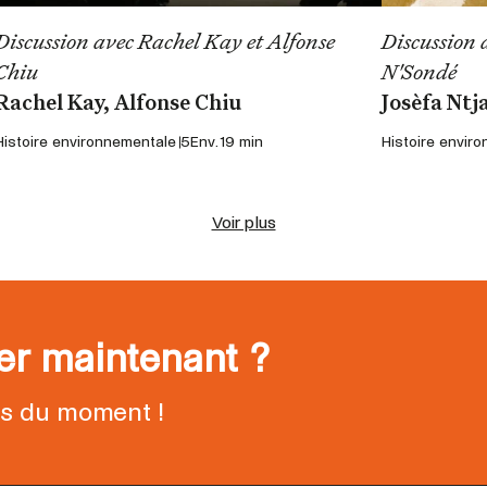
Discussion avec Rachel Kay et Alfonse
Discussion 
Chiu
N'Sondé
Rachel Kay, Alfonse Chiu
Josèfa Ntj
Histoire environnementale 5
Env. 19 min
Histoire envir
Voir plus
ter maintenant ?
ns du moment !