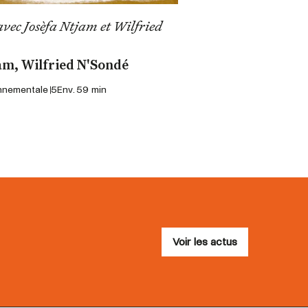
avec Josèfa Ntjam et Wilfried
am, Wilfried N'Sondé
onnementale 5
Env. 59 min
Voir les actus