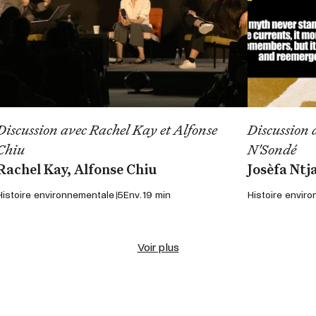
Discussion avec Rachel Kay et Alfonse
Discussion 
Chiu
N'Sondé
Rachel Kay, Alfonse Chiu
Josèfa Ntj
Histoire environnementale 5
Env. 19 min
Histoire envir
Voir plus