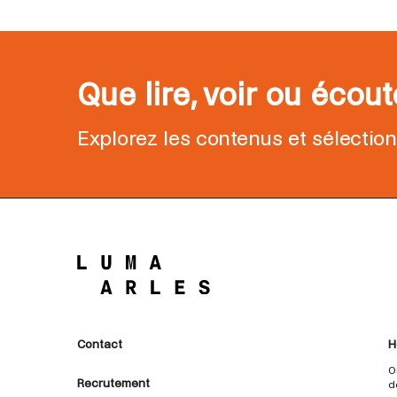
Que lire, voir ou écou
Explorez les contenus et sélectio
Contact
H
O
Recrutement
d