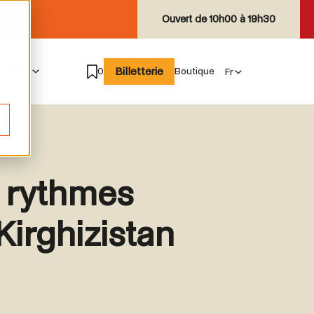
Ouvert de
10h00 à 19h30
Billetterie
e suis
0
Boutique
s rythmes
Kirghizistan