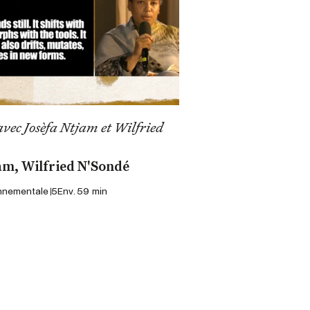
avec Josèfa Ntjam et Wilfried
am, Wilfried N'Sondé
onnementale 5
Env. 59 min