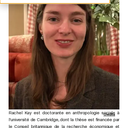
Rachel Kay est doctorante en anthropologie sociale à
Crédits
l’université de Cambridge, dont la thèse est financée par
le Conseil britannique de la recherche économique et