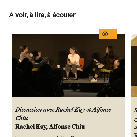
À voir, à lire, à écouter
Discussion avec Rachel Kay et Alfonse
R
Chiu
r
Rachel Kay, Alfonse Chiu
a