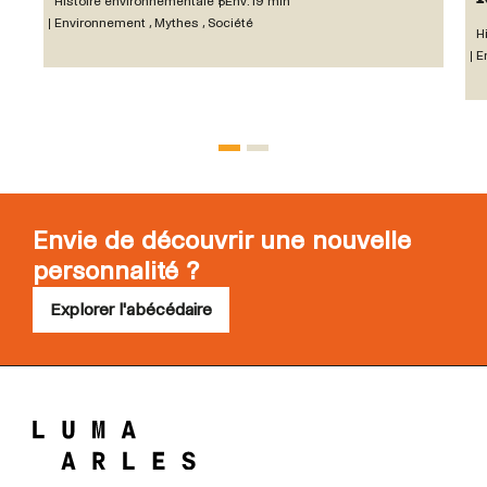
Histoire environnementale 5
Env. 19 min
Environnement , Mythes , Société
H
E
Envie de découvrir une nouvelle
personnalité ?
Explorer l'abécédaire