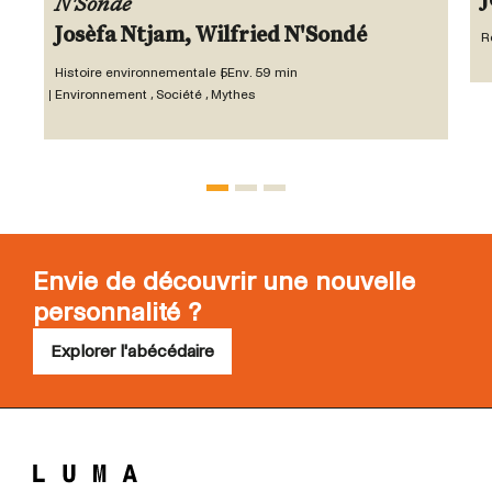
J
N'Sondé
Josèfa Ntjam, Wilfried N'Sondé
R
Histoire environnementale 5
Env. 59 min
Environnement , Société , Mythes
Envie de découvrir une nouvelle
personnalité ?
Explorer l'abécédaire