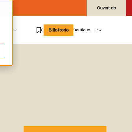
Ouvert de
Billetterie
e suis
0
Boutique