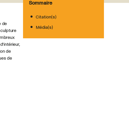
Sommaire
Citation(s)
é de
Média(s)
sculpture
nombreux
’intérieur,
ion de
ques de