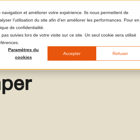
re navigation et améliorer votre expérience. Ils nous permettent de
yser l’utilisation du site afin d’en améliorer les performances. Pour en
ique de confidentialité.
et et le lieu
Votre visite
L'agenda
LUMA Médias
J
pas suivies lors de votre visite sur ce site. Un seul cookie sera utilisé
éférences.
Paramètres du
Accepter
Refuser
cookies
mper