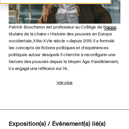
Patrick Boucheron est professeur au Collège de France,
Crédits
titulaire de la chaire « Histoire des pouvoirs en Europe
occidentale, XIIIe-XVIe siècle » depuis 2015. Il a formulé
les concepts de fictions politiques et d’expériences
politiques autour desquels il cherche à reconfigurer une
histoire des pouvoirs depuis le Moyen Âge. Parallèlement,
il a engagé une réflexion sur l’é...
Voir plus
Exposition(s) / Événement(s) lié(s)