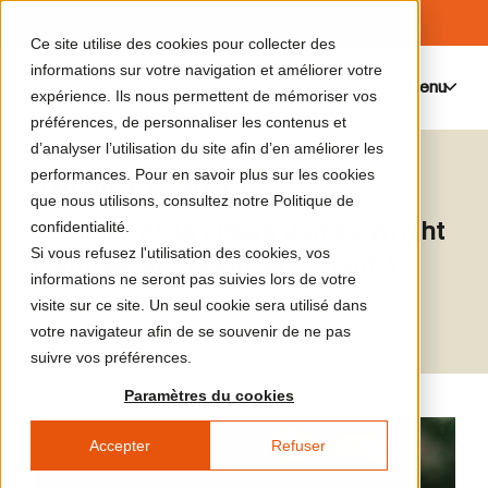
Ce site utilise des cookies pour collecter des
informations sur votre navigation et améliorer votre
Menu
0
expérience. Ils nous permettent de mémoriser vos
préférences, de personnaliser les contenus et
d’analyser l’utilisation du site afin d’en améliorer les
Tarek El-Ariss
performances. Pour en savoir plus sur les cookies
que nous utilisons, consultez notre Politique de
Titulaire de la chaire James Wright
confidentialité.
Si vous refusez l'utilisation des cookies, vos
d’études sur le Moyen-Orient à
informations ne seront pas suivies lors de votre
Dartmouth College
visite sur ce site. Un seul cookie sera utilisé dans
votre navigateur afin de se souvenir de ne pas
suivre vos préférences.
Paramètres du cookies
Accepter
Refuser