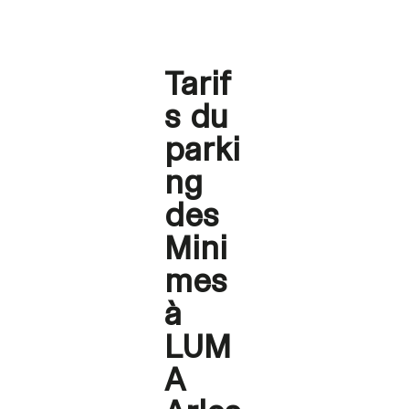
Tarif
s du
parki
ng
des
Mini
mes
à
LUM
A