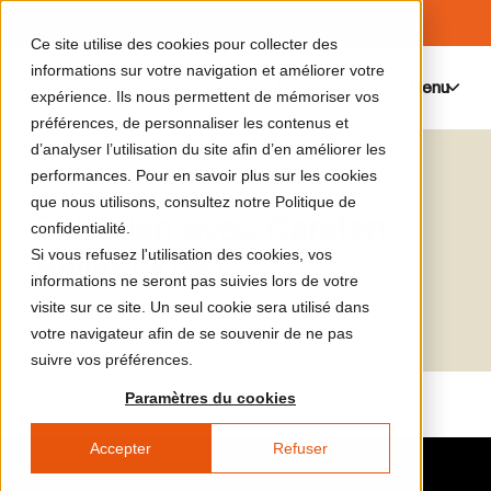
Ce site utilise des cookies pour collecter des
informations sur votre navigation et améliorer votre
Menu
0
expérience. Ils nous permettent de mémoriser vos
préférences, de personnaliser les contenus et
d’analyser l’utilisation du site afin d’en améliorer les
Le catalogue de médias
Carsten Höller
performances. Pour en savoir plus sur les cookies
que nous utilisons, consultez notre Politique de
Entretien avec Carsten
confidentialité.
Si vous refusez l'utilisation des cookies, vos
Höller (2025)
informations ne seront pas suivies lors de votre
"On a tous rêvé de voler quand on était enfant."
visite sur ce site. Un seul cookie sera utilisé dans
votre navigateur afin de se souvenir de ne pas
suivre vos préférences.
Paramètres du cookies
Accepter
Refuser