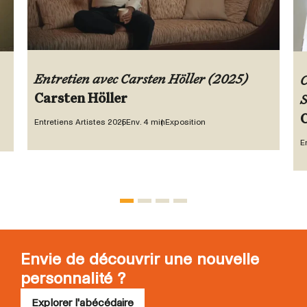
Entretien avec Carsten Höller (2025)
C
Carsten Höller
S
C
Entretiens Artistes 2025
Env. 4 min
Exposition
E
Envie de découvrir une nouvelle
personnalité ?
Explorer l'abécédaire