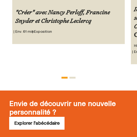
I
"Créer" avec Nancy Perloff, Francine
s
Snyder et Christophe Leclercq
C
Env. 61 min
Exposition
C
H
E
Envie de découvrir une nouvelle
personnalité ?
Explorer l'abécédaire