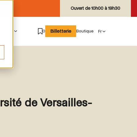
Ouvert de
10h00 à 19h30
Billetterie
e suis
0
Boutique
sité de Versailles-