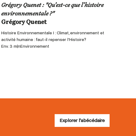
Grégory Quenet : "Qu’est-ce que l’histoire
Habi
environnementale ?"
à l’
Grégory Quenet
Gré
Histoire Environnementale I : Climat, environnement et
Histoi
activité humaine : faut-il repenser l’Histoire?
poétiq
Env. 3 min
Environnement
Env. 
Explorer l'abécédaire