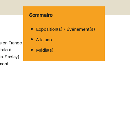
Sommaire
Exposition(s) / Événement(s)
À la une
 en France.
tale à
Média(s)
s-Saclay).
ent...