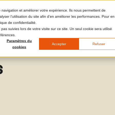
re navigation et améliorer votre expérience. Ils nous permettent de
yser l’utilisation du site afin d’en améliorer les performances. Pour en
ique de confidentialité.
et et le lieu
Votre visite
L'agenda
LUMA Médias
J
pas suivies lors de votre visite sur ce site. Un seul cookie sera utilisé
éférences.
Paramètres du
Accepter
Refuser
cookies
s