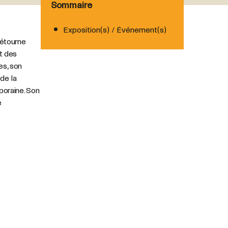
Sommaire
Exposition(s) / Événement(s)
détourne
t des
es, son
de la
poraine. Son
e