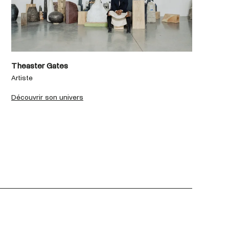
Theaster Gates
Di
Artiste
Art
Découvrir son univers
Dé