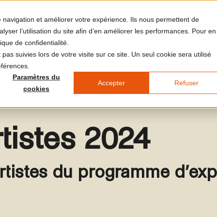
re navigation et améliorer votre expérience. Ils nous permettent de
yser l’utilisation du site afin d’en améliorer les performances. Pour en
ique de confidentialité.
et et le lieu
Votre visite
L'agenda
LUMA Médias
J
pas suivies lors de votre visite sur ce site. Un seul cookie sera utilisé
éférences.
Paramètres du
Accepter
Refuser
cookies
rtistes 2024
rtistes du programme d’exp