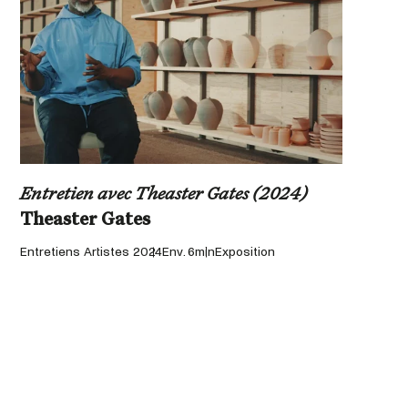
Entretien avec Theaster Gates (2024)
En
D
D
Entretiens Artistes 2024
Env. 6min
Exposition
En