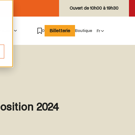
Ouvert de
10h00 à 19h30
Billetterie
e suis
0
Boutique
osition 2024