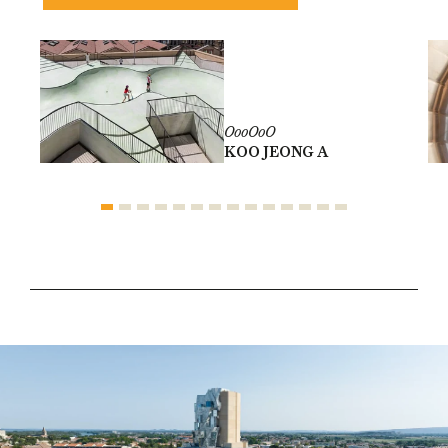
OooOoO
KOO JEONG A