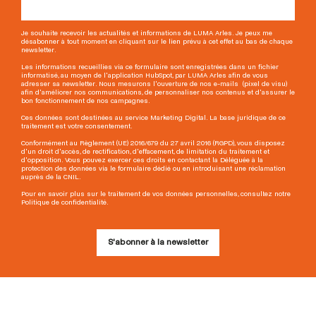
Je souhaite recevoir les actualités et informations de LUMA Arles. Je peux me
désabonner à tout moment en cliquant sur le lien prévu à cet effet au bas de chaque
newsletter.
Les informations recueillies via ce formulaire sont enregistrées dans un fichier
informatisé, au moyen de l'application HubSpot, par LUMA Arles afin de vous
adresser sa newsletter. Nous mesurons l'ouverture de nos e-mails (pixel de visu)
afin d'améliorer nos communications, de personnaliser nos contenus et d'assurer le
bon fonctionnement de nos campagnes.
Ces données sont destinées au service Marketing Digital. La base juridique de ce
traitement est votre consentement.
Conformément au Règlement (UE) 2016/679 du 27 avril 2016 (RGPD), vous disposez
d'un droit d'accès, de rectification, d'effacement, de limitation du traitement et
d'opposition. Vous pouvez exercer ces droits en contactant la Déléguée à la
protection des données via le formulaire dédié ou en introduisant une réclamation
auprès de la CNIL.
Pour en savoir plus sur le traitement de vos données personnelles, consultez notre
Politique de confidentialité.