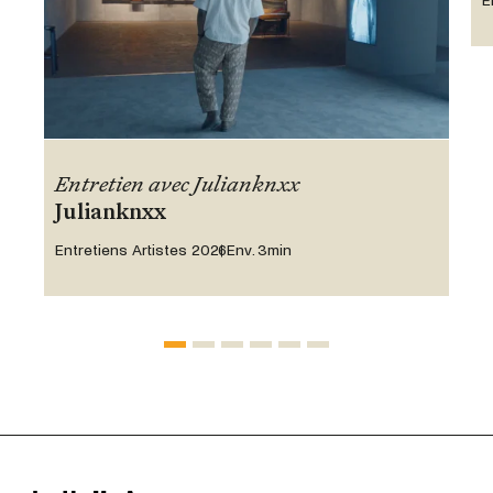
E
Entretien avec Julianknxx
Julianknxx
Entretiens Artistes 2026
Env. 3min