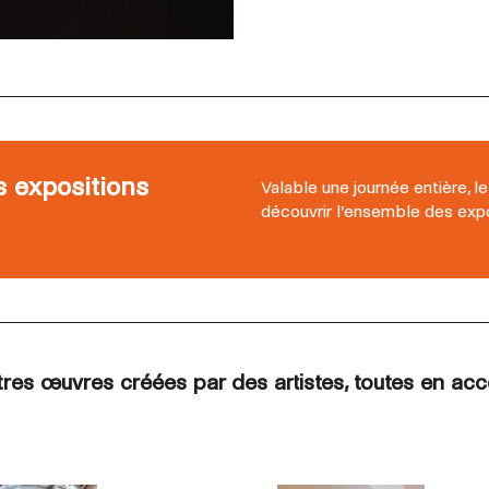
es expositions
Valable une journée entière, le
découvrir l’ensemble des expo
es œuvres créées par des artistes, toutes en accè