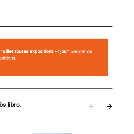
 "
Billet toutes expositions - 1 jour
" permet de
sitions.
s libre.