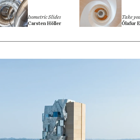
Isometric Slides
Take yo
Carsten Höller
Ólafur E