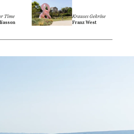
ur Time
Krauses Gekröse
líasson
Franz West