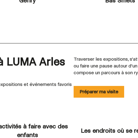
Gehry
Bas Smets
 à LUMA Arles
Traverser les expositions, s’att
ou faire une pause autour d’u
compose un parcours à son r
xpositions et événements favoris
Préparer ma visite
activités à faire avec des
Les endroits où se r
enfants