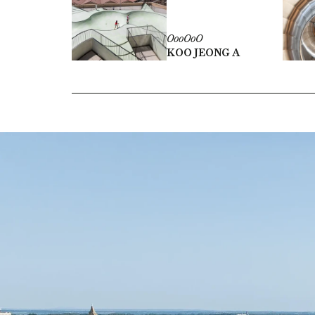
OooOoO
KOO JEONG A