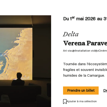
er
Du 1
mai 2026 au 3
Delta
Verena Parave
Art visuel
Installation vidéo
Ciném
Tournée dans l’écosystème 
fragiles et souvent invis
humides de la Camargue.
Prendre un billet
Dé
Ajouter à ma sélection