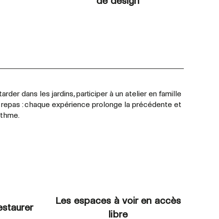
de design
arder dans les jardins, participer à un atelier en famille
n repas : chaque expérience prolonge la précédente et
ythme.
Les espaces à voir en accès
estaurer
libre