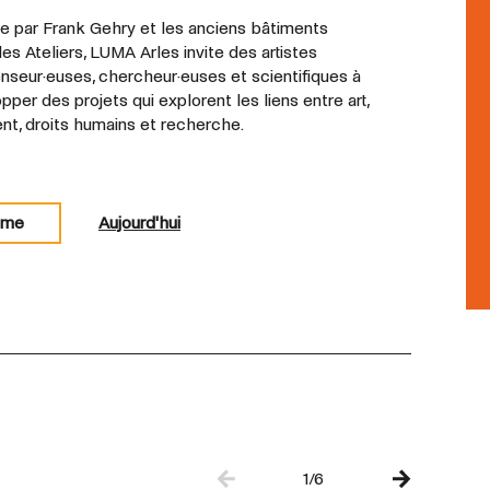
e par Frank Gehry et les anciens bâtiments
des Ateliers, LUMA Arles invite des artistes
nseur·euses, chercheur·euses et scientifiques à
per des projets qui explorent les liens entre art,
ent, droits humains et recherche.
mme
Aujourd'hui
1/6