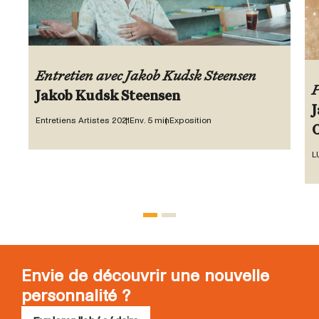
Entretien avec Jakob Kudsk Steensen
P
Jakob Kudsk Steensen
J
Entretiens Artistes 2021
Env. 5 min
Exposition
L
Envie de découvrir une nouvelle
personnalité ?